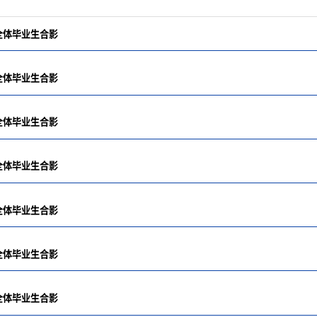
届全体毕业生合影
届全体毕业生合影
届全体毕业生合影
届全体毕业生合影
届全体毕业生合影
届全体毕业生合影
届全体毕业生合影