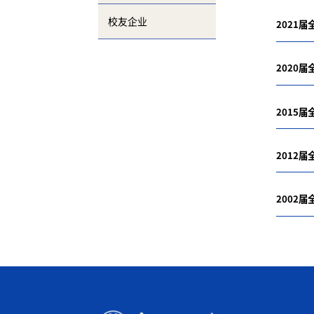
校友企业
2021
2020
2015
2012
2002