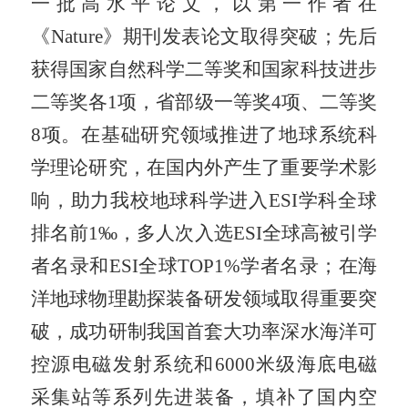
一批高水平论文，以第一作者在
《
Nature
》期刊发表论文取得突破；
先后
获得国家自然科学二等奖和国家科技进步
二等奖各
1
项，省部级一等奖
4
项、二等奖
8
项。在基础研究领域推进了地球系统科
学理论研究，在国内外产生了重要学术影
响，助力我校地球科学进入
ESI
学科全球
排名前
1
‰
，多人次入选
ESI
全球高被引学
者名录和
ESI
全球
TOP1%
学者名录；在海
洋地球物理勘探装备研发领域取得重要突
破，成功研制我国首套大功率深水海洋可
控源电磁发射系统和
6000
米级海底电磁
采集站等系列先进装备，填补了国内空