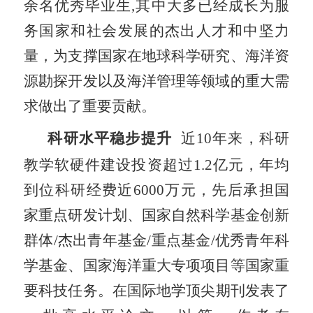
余名优秀毕业生
,
其中大多已经成长为服
务国家和社会发展的杰出人才和中坚力
量，为支撑国家在地球科学研究、海洋资
源勘探开发以及海洋管理等领域的重大需
求做出了重要贡献。
科研水平稳步提升
近
10
年来，科研
教学软硬件建设投资超过
1.2
亿元，年均
到位科研经费近
6000
万元，先后承担国
家重点研发计划、国家自然科学基金创新
群体
/
杰出青年基金
/
重点基金
/
优秀青年科
学基金、国家海洋重大专项项目等国家重
要科技任务。
在国际地学顶尖期刊发表了