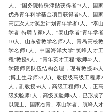
人、“国务院特殊津贴获得者”
3
人、国家
优秀青年科学基金项目获得者
5
人、国家
高层次人才奖励计划青年学者
1
人、“泰山
学者”特聘专家
6
人、“泰山学者”青年学者
10
人
、
山东省教学名师
2
人、青岛高校教
学名师
1
人、中国海洋大学“筑峰人才工
程”教授
9
人、“青年英才工程”教师
42
人。
学院师资队伍结构合理，现有教授
45
人
(
博士生导师
33
人
)
、教授级高级工程师
2
人，副教授
56
人，高级工程师
1
人，正高
级实验师
1
人，高级实验师
5
人，已形成了
以院士、国家杰青、泰山学者、筑峰人才