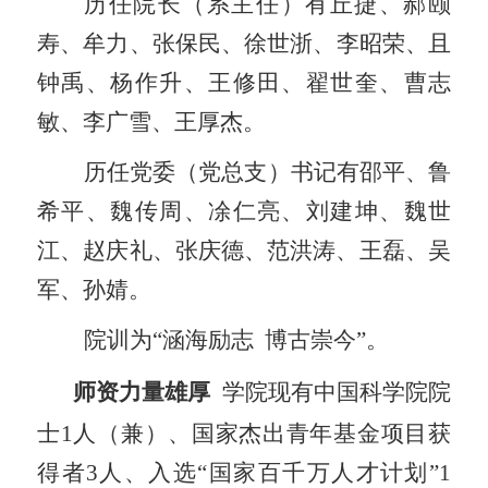
历任院长（系主任）有丘捷、郝颐
寿、
牟力、
张保民、徐世浙、李昭荣、且
钟禹、杨作升、王修田、翟世奎、曹志
敏、李广雪、王厚杰。
历任党委（党总支）书记有邵平、鲁
希平、魏传周、
凃
仁亮、刘建坤、魏世
江、赵庆礼、张庆德、范洪涛、王磊、吴
军、孙婧。
院训为“涵海励志
博古崇今”。
师资力量雄厚
学院现有中国科学院院
士
1
人（兼）、国家杰出青年基金项目获
得者
3
人、入选“国家百千万人才计划”
1