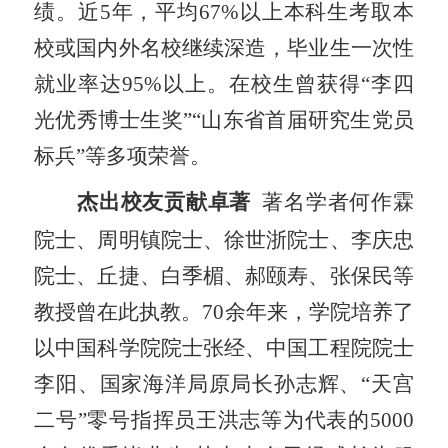
绩。近
5
年，平均
67%
以上本科生考取本
校或国内外名校继续深造，毕业生一次性
就业率达
95%
以上。在校生曾获得“李四
光优秀博士生奖”“山东省首届研究生党员
标兵”等多项荣誉。
杰出校友贡献卓著
著名学者何作霖
院士、周明镇院士、徐世浙院士、李庆忠
院士、丘捷、白季楣、郝颐寿、张保民等
教授曾在此执教。
70
余年来，学院培养了
以中国科学院院士张经、中国工程院院士
李阳、国家海洋局原局长孙志辉、“天宫
二号”零号指挥员王洪志等为代表的
5000