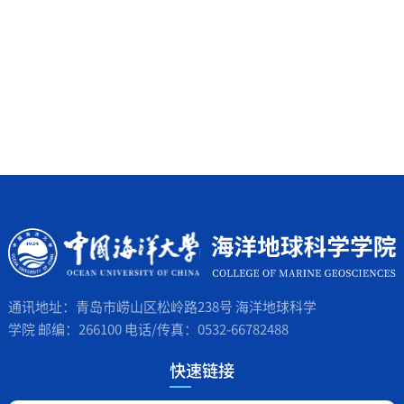
通讯地址：青岛市崂山区松岭路238号 海洋地球科学
学院 邮编：266100 电话/传真：0532-66782488
快速链接