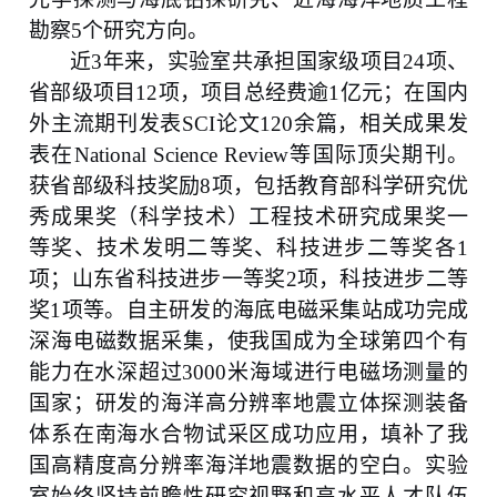
勘察
5
个研究方向。
近
3
年来，实验室共承担国家级项目
24
项、
省部级项目
12
项，项目总经费逾
1
亿元；在国内
外主流期刊发表
SCI
论文
120
余篇，相关成果发
表在
National Science Review
等国际顶尖期刊。
获省部级科技奖励
8
项，包括教育部科学研究优
秀成果奖（科学技术）工程技术研究成果奖一
等奖、技术发明二等奖、科技进步二等奖各
1
项；山东省科技进步一等奖
2
项，科技进步二等
奖
1
项等。自主研发的海底电磁采集站成功完成
深海电磁数据采集，使我国成为全球第四个有
能力在水深超过
3000
米海域进行电磁场测量的
国家；研发的海洋高分辨率地震立体探测装备
体系在南海水合物试采区成功应用，填补了我
国高精度高分辨率海洋地震数据的空白。实验
室始终坚持前瞻性研究视野和高水平人才队伍