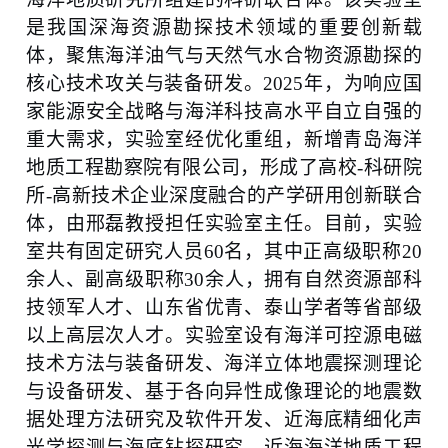
是我国深海资源勘探技术领域的重要创新载
体，聚焦海洋油气与天然气水合物资源勘探的
核心技术攻关与装备研发。
2025
年，为响应国
家能源安全战略与海洋科技高水平自立自强的
重大需求，实验室经优化重组，新增青岛海洋
地质工程勘察院有限公司，形成了高校
-
科研院
所
-
高新技术企业深度融合的产学研用创新联合
体，由邢磊教授担任实验室主任。目前，实验
室共有固定研究人员
60
名，其中正高级职称
20
余人、副高级职称
30
余人，拥有自然资源部科
技领军人才、山东省优青、泰山学者等省部级
以上高层次人才。实验室设有海洋可控源电磁
技术方法与装备研发、海洋立体地震探测理论
与设备研发、基于各向异性成像理论的地震数
据处理方法研究及软件开发、近海底精细化声
光学探测与海底钻探研究、近海海洋地质工程