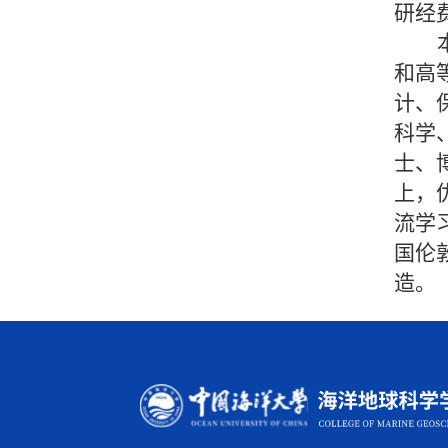
研经
和高
计、
科学
士、
上，
流学
国伦
造。