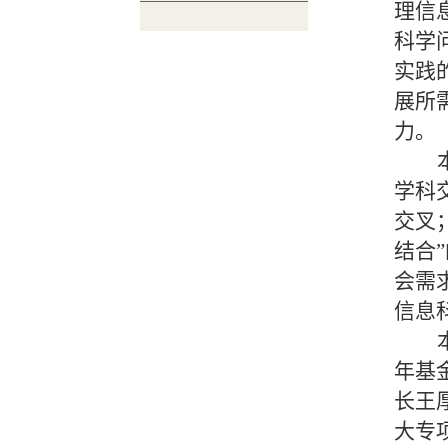
理信
科学
实践
展所
力。
学科
交叉
结合
会需
信息
年基
长王
大专