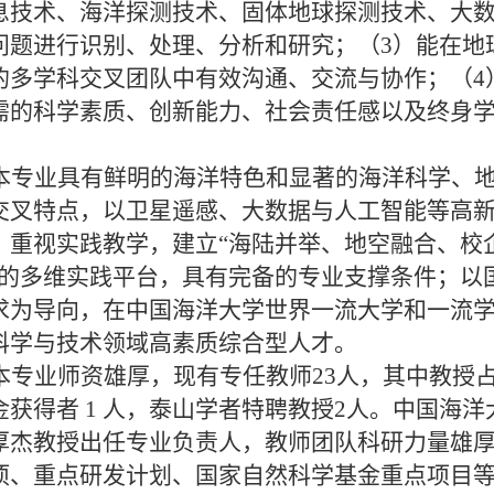
息技术、海洋探测技术、固体地球探测技术、大
问题进行识别、处理、分析和研究；（
3
）能在地
的多学科交叉团队中有效沟通、交流与协作；（
4
需的科学素质、创新能力、社会责任感以及终身
本专业具有鲜明的海洋特色和显著的海洋科学、
交叉特点，以卫星遥感、大数据与人工智能等高
；重视实践教学，建立“海陆并举、地空融合、校
”的多维实践平台，具有完备的专业支撑条件；以
求为导向，在中国海洋大学世界一流大学和一流
科学与技术领域高素质综合型人才
。
本专业师资雄厚，现有专任教师
23
人，其中教授
金获得者
1
人，泰山学者特聘教授
2
人。中国海洋
厚杰教授出任专业负责人，教师团队科研力量雄
项、重点研发计划、国家自然科学基金重点项目