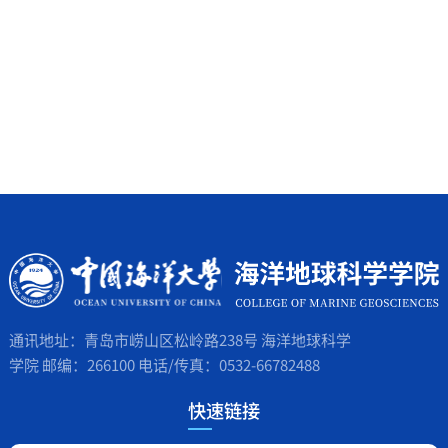
通讯地址：青岛市崂山区松岭路238号 海洋地球科学
学院 邮编：266100 电话/传真：0532-66782488
快速链接