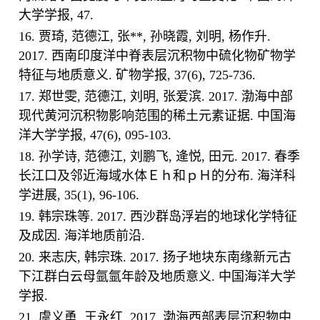
大学学报, 47.
16. 贾琦, 范德江, 张**, 孙晓霞, 刘明, 杨作升.
2017. 西南印度洋中脊表层沉积物中硫化物矿物学
特征与地质意义. 矿物学报, 37(6), 725-736.
17. 郑世雯, 范德江, 刘明, 张爱滨. 2017. 渤海中部
现代黄河沉积物影响范围的稀土元素证据. 中国海
洋大学学报, 47(6), 095-103.
18. 孙学诗, 范德江, 刘鹏飞, 逄悦, 田元. 2017. 春季
长江口及邻近海域水体Ｅｈ和ｐＨ的分布. 海洋科
学进展, 35(1), 96-106.
19. 韩宗珠等. 2017. 西沙群岛浮岩的地球化学特征
及成因. 海洋地质前沿.
20. 来志庆, 韩宗珠. 2017. 扬子地块东南缘新元古
下江群白云母氩氩年龄及地质意义. 中国海洋大学
学报.
21. 虞义勇, 王永红. 2017. 渤海西部表层沉积物中