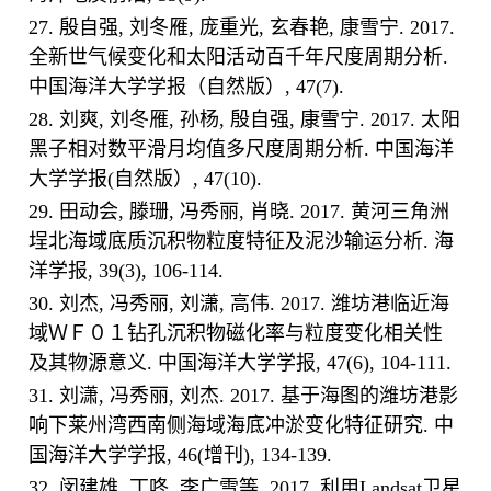
27. 殷自强, 刘冬雁, 庞重光, 玄春艳, 康雪宁. 2017.
全新世气候变化和太阳活动百千年尺度周期分析.
中国海洋大学学报（自然版）, 47(7).
28. 刘爽, 刘冬雁, 孙杨, 殷自强, 康雪宁. 2017. 太阳
黑子相对数平滑月均值多尺度周期分析. 中国海洋
大学学报(自然版）, 47(10).
29. 田动会, 滕珊, 冯秀丽, 肖晓. 2017. 黄河三角洲
埕北海域底质沉积物粒度特征及泥沙输运分析. 海
洋学报, 39(3), 106-114.
30. 刘杰, 冯秀丽, 刘潇, 高伟. 2017. 潍坊港临近海
域ＷＦ０１钻孔沉积物磁化率与粒度变化相关性
及其物源意义. 中国海洋大学学报, 47(6), 104-111.
31. 刘潇, 冯秀丽, 刘杰. 2017. 基于海图的潍坊港影
响下莱州湾西南侧海域海底冲淤变化特征研究. 中
国海洋大学学报, 46(增刊), 134-139.
32. 闵建雄, 丁咚, 李广雪等. 2017. 利用Landsat卫星