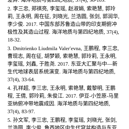
2. 李三忠, 郑祺亮, 李玺瑶, 赵淑娟, 索艳慧, 郭玲
莉, 王永明, 周在征, 刘晓光, 兰浩圆, 张剑, 郭润华,
李少俊. 2017. 中国东部苏鲁造山带的印支期俯冲
极性及其造山过程. 海洋地质与第四纪地质, 37(4),
18-32.
3. Dmitrienko Liudmila Valer′evna, 王鹏程, 李三忠,
曹现志, 周在征, 胡梦颖, 索艳慧, 郭玲莉, 王永明,
李玺瑶, 刘鑫, 于胜尧. 2017. 东亚大汇聚与中—新
生代地球表层系统演变. 海洋地质与第四纪地质,
37(4), 33-64.
4. 孔祥超, 李三忠, 王永明, 索艳慧, 戴黎明, 王鹏
程, 王倩, 郭玲莉, 朱俊江. 2017. 伊豆-小笠原-马里
亚纳俯冲带地震成因. 海洋地质与第四纪地质,
37(4), 83-97.
5. 孙文军, 李三忠, 王鹏程, 李玺瑶, 刘晓光, 张剑,
兰浩圆, 李少俊. 鲁西地区中生代穹盆构造与东亚