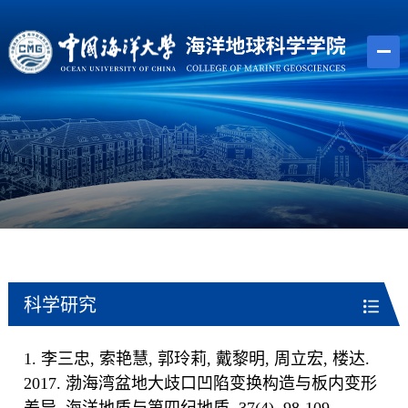
科学研究
1. 李三忠, 索艳慧, 郭玲莉, 戴黎明, 周立宏, 楼达.
2017. 渤海湾盆地大歧口凹陷变换构造与板内变形
差异. 海洋地质与第四纪地质, 37(4), 98-109.