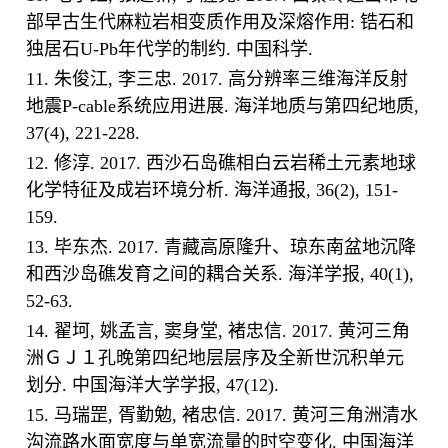
部早古生代麻粒岩相变质作用及深熔作用: 锆石和
独居石U-Pb年代学的制约. 中国科学.
11. 朱俊江, 李三忠. 2017. 高分辨率三维海洋反射
地震P-cable系统应用进展. 海洋地质与第四纪地质,
37(4), 221-228.
12. 修淳. 2017. 西沙石岛礁相白云岩稀土元素地球
化学特征及成岩环境分析. 海洋通报, 36(2), 151-
159.
13. 毕东杰. 2017. 青藏高原隆升、琼东南盆地沉降
和西沙岛礁发育之间的耦合关系. 海洋学报, 40(1),
52-63.
14. 翟坷, 姚孟言, 窦身堂, 褚忠信. 2017. 黄河三角
洲ＧＪ１孔晚第四纪地层层序及全新世沉积单元
划分. 中国海洋大学学报, 47(12).
15. 马瑞罡, 胥勤勉, 褚忠信. 2017. 黄河三角洲清水
沟流路水面宽度与单宽流量的时空变化. 中国海洋