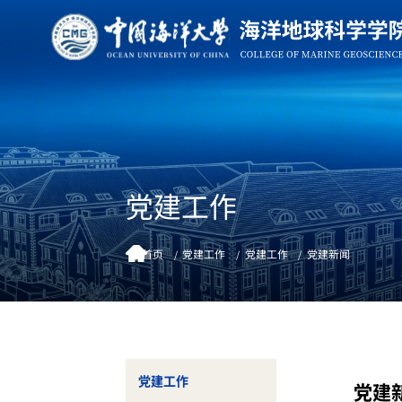
党建工作
首页
党建工作
党建工作
党建新闻
党建工作
党建