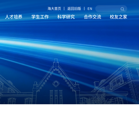
海大首页
返回旧版
EN
人才培养
学生工作
科学研究
合作交流
校友之家