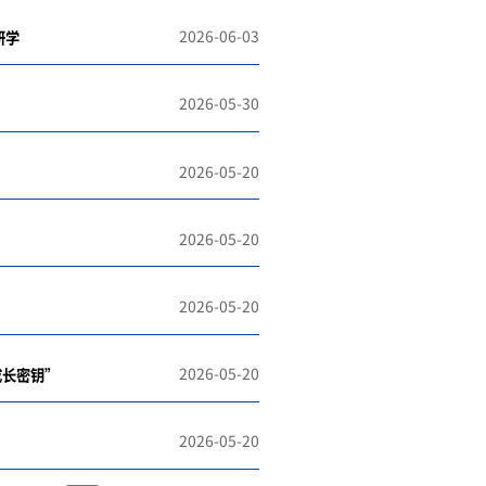
2026-06-03
研学
2026-05-30
2026-05-20
2026-05-20
2026-05-20
2026-05-20
成长密钥”
2026-05-20