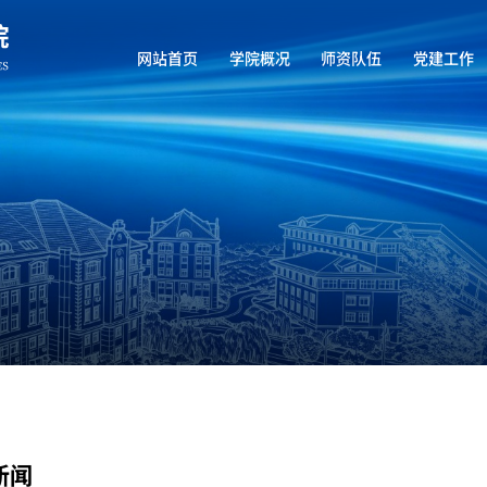
网站首页
学院概况
师资队伍
党建工作
新闻