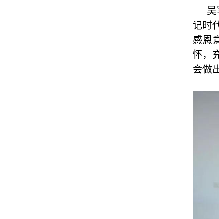
吴
记时
感恩
怀，
会做