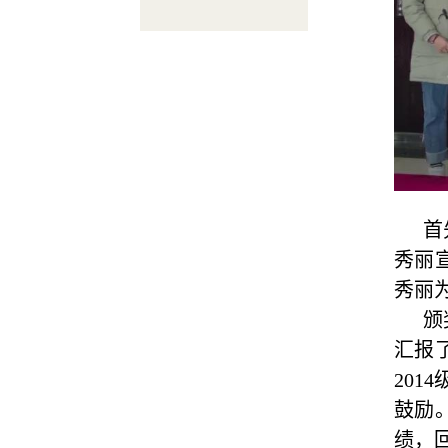
首
秀
丽
秀丽
颁
汇报
20
鼓励
绩，