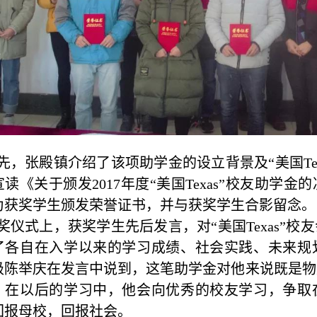
先，张殿镇介绍了该项助学金的设立背景及
“美国T
宣读《关于颁发
2017年度“美国Texas”校友助
为获
奖
学生颁发荣誉证书
，
并
与获奖学生合影留念。
奖仪式上，获
奖
学生先后发言，对
“美国Texas
了各自在入学以来的学习成绩、社会实践、未来规
14级陈举庆在发言中说到，这笔助学金对他来说既是
。在以后的学习中，他会向优秀的校友学习，争取
回报母校，回报社会。