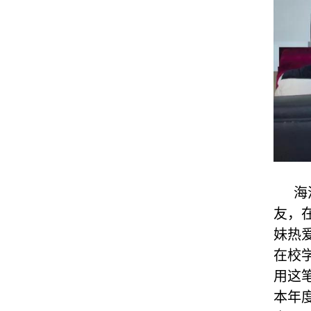
海
友，
妹热
在校
用这
本年