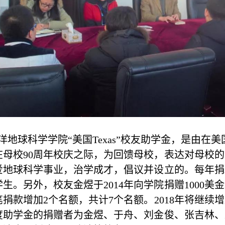
洋地球科学学院“美国Texas”校友助学金，是由在美
在母校90周年校庆之际，为回馈母校，表达对母校
爱地球科学事业，
治学成才，倡议并设立的。每年捐
学生。
另外，校友金煜于
2014年
向学院捐赠
1000
笔捐款
增加
2个名额，共计7个名额。
2018年将继续
度助学金的捐赠者为金煜、于舟、刘金俊、张吉林、