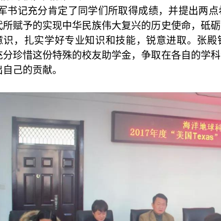
军
书记充分肯定了同学们所取得成绩，并
提出两点
代所赋予的实现中华民族伟大复兴的历史使命，砥砺
意识，
扎实学好专业知识和技能，锐意进取
。
张殿
充分珍惜这份特殊的校友助学金，
争取在各自的学科
出
自己
的贡献。