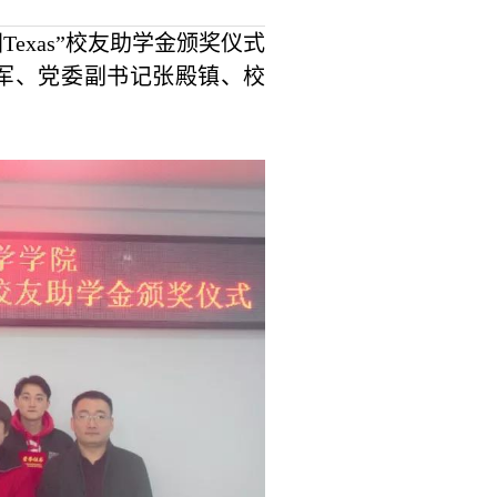
exas”校友助学金颁
奖
仪式
吴军、党委副书记张殿镇、校