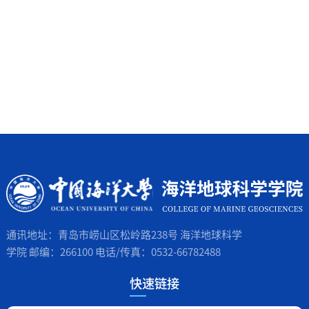
通讯地址：青岛市崂山区松岭路238号 海洋地球科学
学院 邮编：266100 电话/传真：0532-66782488
快速链接