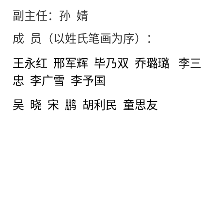
副主任：孙 婧
成
员（以姓氏笔画为序）：
王永红
邢军辉
毕乃双
乔璐璐
李三
忠
李广雪
李予国
吴 晓
宋 鹏
胡利民
童思友