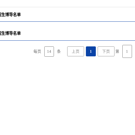
年招生博导名单
年招生博导名单
14
每页
条
第
上页
1
下页