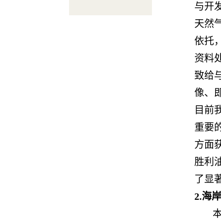
与开
天然
依托
资料处
致给
像、
目前
重要
方面
胜利
了显
2.海