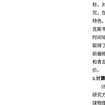
标，
究，
特色
克斯
时间
取得
前偏
和青
价。
3.计
研究
球物