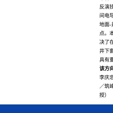
反演
间电
地面
点。
决了
井下
具有
该方
李庆
／筑
授）