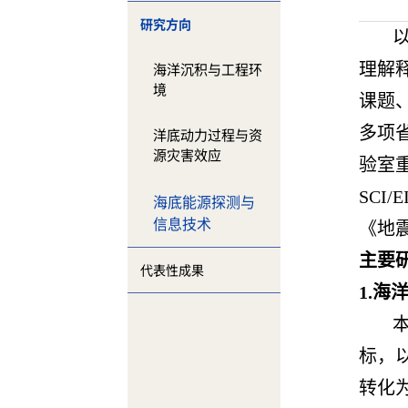
研究方向
海洋沉积与工程环
理解释
境
课题、
多项
洋底动力过程与资
源灾害效应
验室
SCI
海底能源探测与
信息技术
《地
主要
代表性成果
1.
标，
转化