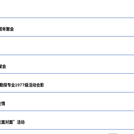
周年聚会
聚会
探专业1977级活动合影
友情
友面对面”活动