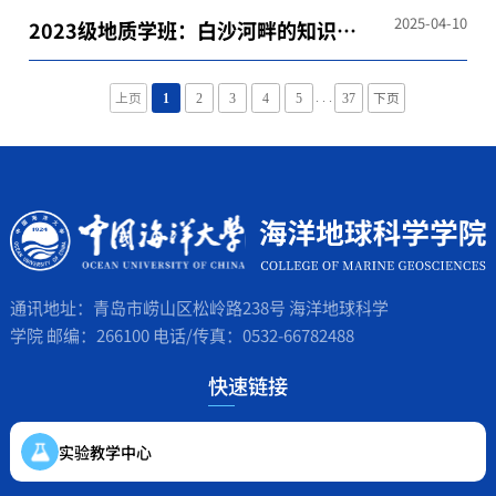
传统展厅开展红色研学实践活动
2025-04-10
2023级地质学班：白沙河畔的知识探
寻之旅
. . .
上页
1
2
3
4
5
37
下页
通讯地址：青岛市崂山区松岭路238号 海洋地球科学
学院 邮编：266100 电话/传真：0532-66782488
快速链接
实验教学中心