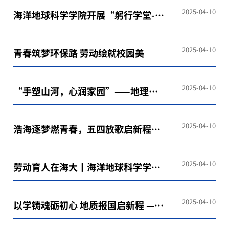
2025-04-10
海洋地球科学学院开展“躬行学堂-清
明新芽计划”劳动育人实践活动
2025-04-10
青春筑梦环保路 劳动绘就校园美
2025-04-10
“手塑山河，心润家园”——地理模
型手工制作活动顺利开展
2025-04-10
浩海逐梦燃青春，五四放歌启新程
——四院联合歌咏比赛圆满落幕
2025-04-10
劳动育人在海大丨海洋地球科学学院
创新构建地学特色劳动教育体系
2025-04-10
以学铸魂砺初心 地质报国启新程 —海
洋地球科学学院师生赴胜利油田优良