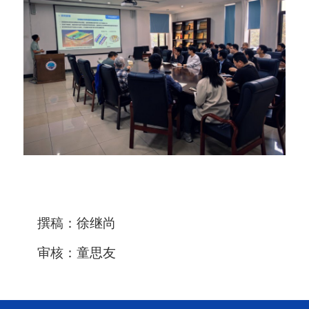
撰稿：徐继尚
审核：童思友