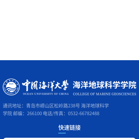
通讯地址：青岛市崂山区松岭路238号 海洋地球科学
学院 邮编：266100 电话/传真：0532-66782488
快速链接