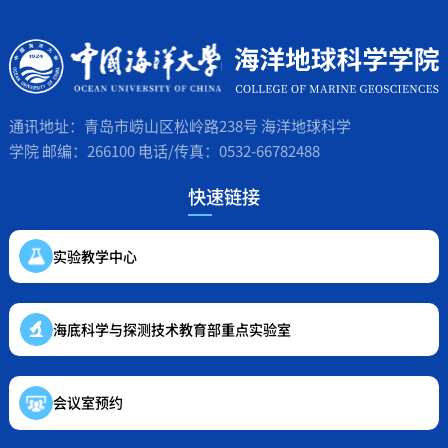
通讯地址：青岛市崂山区松岭路238号 海洋地球科学
学院 邮编：266100 电话/传真：0532-66782488
快速链接
实验教学中心
海底科学与探测技术教育部重点实验室
会议室预约