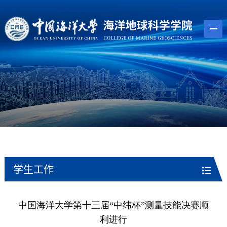
学生工作
中国海洋大学第十三届“中纬杯”测量技能决赛顺
利进行