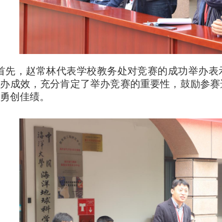
首先，赵常林代表学校教务处对竞赛的成功举办表
举办成效，充分肯定了举办竞赛的重要性，鼓励参赛
，勇创佳绩。