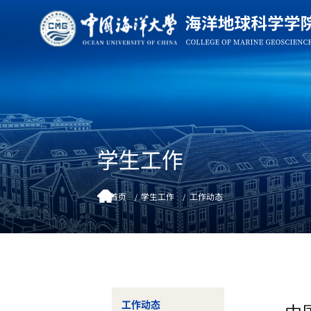
学生工作
首页
学生工作
工作动态
工作动态