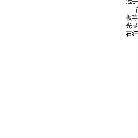
选
板
光
石