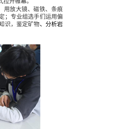
式拉开帷幕。
，用放大镜、磁铁、
条痕
定；专业组选手们运用偏
知识，鉴定矿物
、分析岩