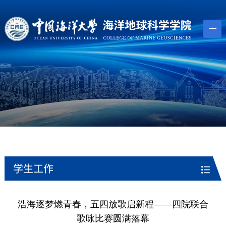
学生工作
浩海逐梦燃青春，五四放歌启新程——四院联合
歌咏比赛圆满落幕