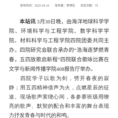
发布时间：2025-04-10
发布者：李坤伦
浏览次数：
79
本站讯
3
月
30
日晚，由海洋地球科学学
院、环境科学与工程学院、数学科学学
院、材料科学与工程学院四院团委共同主
办，四院研究会联合承办的“浩海逐梦燃青
春，五四放歌启新程”四院联合歌咏比赛在
文学与新闻传播学院
408
报告厅举办。
四院学子以歌为剑，劈开春夜的寂
静；用五四精神借声为火，点燃星辰的征
途。现场歌声萦绕心间，各参赛班级用嘹
亮的歌声、默契的配合和丰富的舞台表现
力抒发青春与时代的和鸣。