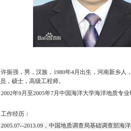
许振强，男，汉族，
1980
年
4
月出生，河南新乡人
党员，硕士，高级工程师
。
2002
年
9
月至
2005
年
7
月
中国海洋大学海洋地质专业
。
工作经历：
2005.07--2013.09
，中国地质调查局基础调查部海洋