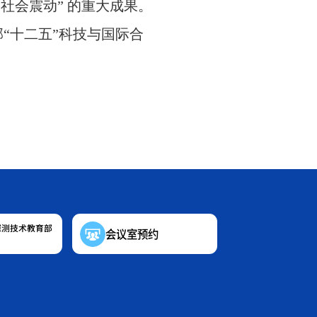
、社会震动
”
的重大成果
。
部
“
十二五
”
科技与国际合
探测技术教育部
会议室预约