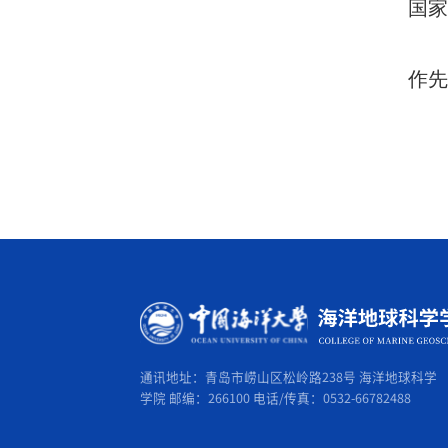
国
作
通讯地址：青岛市崂山区松岭路238号 海洋地球科学
学院 邮编：266100 电话/传真：0532-66782488