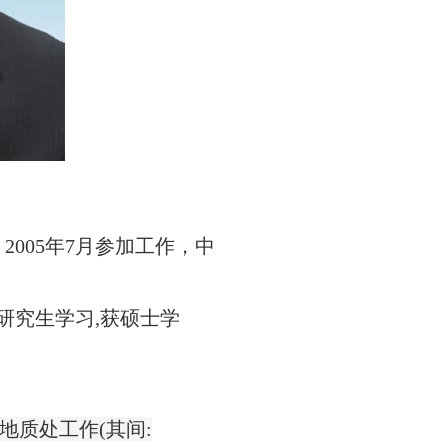
，
2005
年
7
月参加工作，中
研究生学习
,
获硕士学
地质处工作
(
其间
: