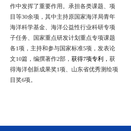
作中发挥了重要作用。承担各类课题、项
目等
30
余项，其中主持原国家海洋局青年
海洋科学基金、海洋公益性行业科研专项
子任务、国家重点研发计划重点专项课题
各
1
项，主持和参与国家标准
5
项，发表论
文
10
篇，编撰著作
2
部，
获得
7
项专利，
获
得海洋创新成果奖
1
项、山东省优秀测绘项
目奖
6
项。