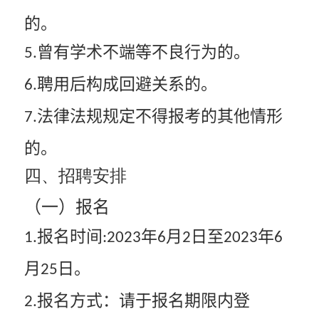
的。
曾有学术不端等不良行为的。
5.
聘用后构成回避关系的。
6.
法律法规规定不得报考的其他情形
7.
的。
四、招聘安排
（一）报名
报名时间
年
月
日至
年
1.
:2023
6
2
2023
6
月
日。
25
报名方式：请于报名期限内登
2.