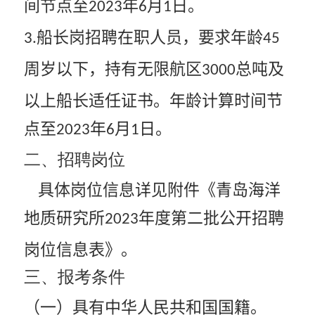
间节点至
年
月
日。
2023
6
1
船长岗招聘在职人员，要求年龄
3.
45
周岁以下，持有无限航区
总吨及
3000
以上船长适任证书。年龄计算时间节
点至
年
月
日。
2023
6
1
二、招聘岗位
具体岗位信息详见附件《青岛海洋
地质研究所
年度第二批公开招聘
2023
岗位信息表》。
三、报考条件
（一）具有中华人民共和国国籍。