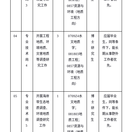
3
究工作
先。
0857
资源与
环境（地质
工程方
向）
04
专
开展工程
3
0709Z4
水
博
应届毕业
业
地质、环
文地质
士
生，同等条
技
境地质、
学；
研
件下，能长
术
灾害地质
究
期从事野外
081803
地
岗
等调查研
生
工作者优
质工程；
4
究工作
先。
0857
资源与
环境（地质
工程方
向）
05
专
开展海岸
1
0709Z4
水
博
应届毕业
业
带生态地
文地质
士
生，同等条
技
质调查、
学；
研
件下，能长
术
环境地质
究
期从事野外
081803
地
岗
调查研究
生
工作者优
质工程；
5
工作
先。
0857
资源与
环境（地质