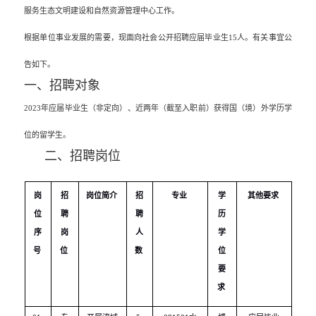
服务生态文明建设和自然资源管理中心工作。
根据单位事业发展的需要，现面向社会公开招聘应届毕业生
15
人。有关事宜公
告如下。
一、招聘对象
2023
年应届毕业生（非定向）、近两年（截至入职前）获得国（境）外学历学
位的留学生。
二、招聘岗位
岗
招
岗位简介
招
专业
学
其他要求
位
聘
聘
历
序
岗
人
学
号
位
数
位
要
求