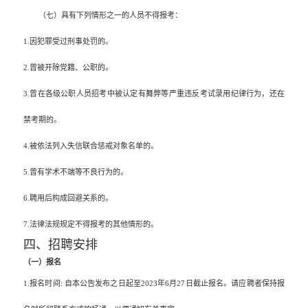
（七）具有下列情形之一的人员不得报考：
1.
因犯罪受过刑事处罚的。
2.
曾被开除党籍、公职的。
3.
曾在各级公职人员招考中被认定有舞弊等严重违反考试录用纪律行为，还在
禁考期的。
4.
被依法列入失信联合惩戒对象名单的。
5.
曾有学术不端等不良行为的。
6.
聘用后构成回避关系的。
7.
法律法规规定不得报考的其他情形的。
四、招聘安排
（一）报名
1.
报名时间
:
自本公告发布之日起至
2023
年
6
月
27
日截止报名。请应聘者保持报