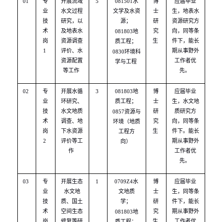
01
专
开展流域
5
081501
水
博
应届毕业
业
水文过程
文学及水资
士
生，地表水
技
研究，以
源；
研
资源研究方
术
及地表水
究
向，同等条
081803
地
岗
资源调查
生
件下，能长
质工程；
1
评价、水
期从事野外
0830
环境科
资源配置
工作者优
学与工程
等工作
先。
02
专
开展水循
3
081803
地
博
应届毕业
业
环研究、
质工程；
士
生，水文地
技
水文地质
研
质研究方
0857
资源与
术
调查、地
究
向，同等条
环境（地质
岗
下水资源
生
件下。能长
工程方
2
评价等工
期从事野外
向）
作
工作者优
先。
03
专
开展生态
1
0709Z4
水
博
应届毕业
业
水文地
文地质
士
生，同等条
技
质、国土
学；
研
件下，能长
术
空间生态
究
期从事野外
081803
地
岗
修复等研
生
工作者优
质工程；