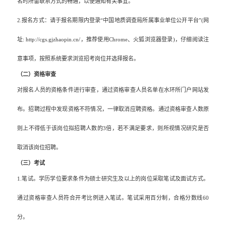
名时所留联系方式的畅通，以便通知有关事宜。
2.
报名方式：请于报名期限内登录“中国地质调查局所属事业单位公开平台”
(
网
址
: http://cgs.gjzhaopin.cn/
，推荐使用
Chrome
、火狐浏览器登录
)
，仔细阅读注
意事项，按照系统要求浏览招考岗位并选择报名。
（二）资格审查
对报名人员的资格条件进行审查，通过资格审查人员名单在水环所门户网站发
布。招聘过程中发现资格不符情况，一律取消应聘资格。通过资格审查人数原
则上不得低于该岗位拟招聘人数的
3
倍，若不满足要求，则所视情况研究是否
取消该岗位招聘。
（三）考试
1.
笔试。学历学位要求条件为硕士研究生及以上的岗位采取笔试及面试方式。
通过资格审查人员符合开考比例进入笔试。笔试采用百分制，合格分数线
60
分。