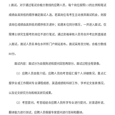
2.
面试。对于通过笔试合格分数线的应聘人员，每个岗位按照
1:5
的比例和笔试
成绩由高到低的顺序确定面试人选。若某岗位有考生主动放弃面试机会，则按
该岗位成绩由高到低的顺序依次递补；如遇末位同分情况，一并进入面试。仅
限博士研究生报考的岗位不进行笔试，通过资格审核人员符合开考比例直接进
入面试。面试人员名单在水环所门户网站发布。面试采用百分制，合格分数线
80
分。
面试内容：面试分为自我陈述和提问回答两部分。面试过程全程录像。
（
1
）应聘人员自我介绍。应聘人员向考官组汇报个人详细情况，重点汇
报学业或工作期间专业课程成绩、英语成绩和科研工作、学术论文发表情况，
以及论文研究方向和相关研究成果。
（
2
）考官提问。考官组结合应聘人员所学专业进行提问，对英语听说、
翻译能力进行测试，应聘人员根据专家提问进行答辩和翻译。