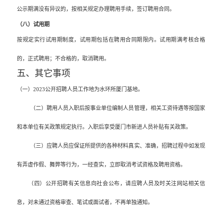
公示期满没有异议的，按相关规定办理聘用手续，签订聘用合同。
（八）试用期
按规定实行试用期制度，试用期包括在聘用合同期限内。试用期满考核合格
的，正式聘用；不合格的，取消聘用。
五、其它事项
（一）
2023
公开招聘人员工作地为水环所厦门基地。
（二）聘用人员入职后按事业单位编制人员管理，相关工资待遇等按国家
和本单位有关政策规定执行。入职后享受厦门市新进人员补贴有关政策。
（三）应聘人员应保证所提供的各种材料真实、准确，招聘过程中如发现
有弄虚作假、舞弊等行为，一经查实，立即取消考试资格及聘用资格。
（四）公开招聘有关信息向社会公布，请应聘人员及时关注网站相关信
息，对未通过资格审查、笔试或面试者，不再单独通知。