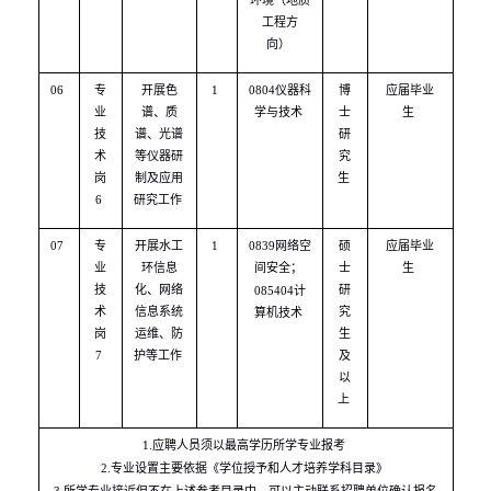
工程方
向）
06
专
开展色
1
0804
仪器科
博
应届毕业
业
谱、质
学与技术
士
生
技
谱、光谱
研
术
等仪器研
究
岗
制及应用
生
6
研究工作
07
专
开展水工
1
0839
网络空
硕
应届毕业
业
环信息
间安全；
士
生
技
化、网络
研
085404
计
术
信息系统
究
算机技术
岗
运维、防
生
7
护等工作
及
以
上
1.
应聘人员须以最高学历所学专业报考
2.
专业设置主要依据《学位授予和人才培养学科目录》
3.
所学专业接近但不在上述参考目录中，可以主动联系招聘单位确认报名