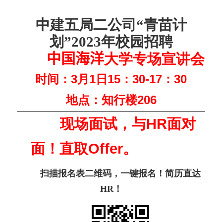
中建五局二公司“青苗计
划”
2023
年校园招聘
中国海洋
大学专场宣讲会
时间：
3
月
1
日
15
：
30-17
：
30
地点：知行楼
206
现场面试，与
HR
面对
面！直取
Offer
。
扫描报名表二维码，一键报名！简历直达
H
R
！