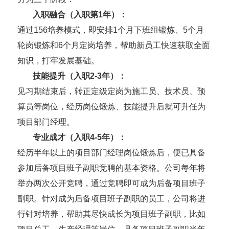
入职融合（入职第
1
年）：
通过
156
培养模式，即安排
1
个月下班组锻炼、
5
个月
轮岗锻炼和
6
个月定岗培养，帮助新员工快速获取全面
知识，打牢发展基础。
技能提升（入职
2-3
年）：
见习期结束后，转正定级定岗为施工员、技术员、预
算员等岗位，经历岗位锻炼、技能提升后就可升任为
项目部门经理。
专业成才（入职
4-5
年）：
经历半年以上的项目部门经理岗位锻炼后，便已具备
参加后备项目班子副职竞聘的基本资格。公司每年将
举办两次公开竞聘，通过竞聘即可成为后备项目班子
副职。针对成为后备项目班子副职的员工，公司将进
行针对培养，帮助其尽快成长为项目班子副职，比如