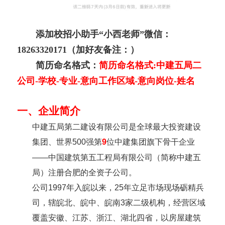
添加校招小助手“小西老师”微信：
18263320171
（加好友备注：）
简历命名格式：
简历命名格式
:
中建五局二
公司
-
学校
-
专业
-
意向工作区域
-
意向岗位
-
姓名
一、企业简介
中建五局第二建设有限公司是全球最大投资建设
集团、世界
500
强第
9
位中建集团旗下骨干企业
——中国建筑第五工程局有限公司（简称中建五
局）注册合肥的全资子公司。
公司
1997
年入皖以来，
25
年立足市场现场砺精兵
司，辖皖北、皖中、皖南
3
家二级机构，经营区域
覆盖安徽、江苏、浙江、湖北四省，以房屋建筑