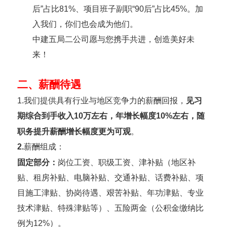
后”占比
81%
、项目班子副职“
90
后”占比
45%
。加
入我们，你们也会成为他们。
中建五局二公司愿与您携手共进，创造美好未
来！
二、薪酬待遇
1.
我们提供具有行业与地区竞争力的薪酬回报，
见习
期综合到手收入
1
0
万左右，年增长幅度
10%
左右，随
职务提升薪酬增长幅度更为可观
。
2.
薪酬组成：
固定部分：
岗位工资、职级工资、津补贴（地区补
贴
、租房补贴、电脑补贴、交通补贴、话费补贴、项
目施工津贴、协岗待遇、艰苦补贴
、年功津贴、专业
技术津贴、特殊津贴等）、五险两金（公积金缴纳比
例为
12%
）。