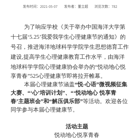
发布时间：2021-05-07
发布者：董立超
浏览次数：
782
为了响应学校《关于举办中国海洋大学第
十七届
‘
5.25
’
我爱我学生心理健康节的通知
》的
号召，
推进
海洋地球科学学院
学生思想德育工作
建设
,提高学生心理健康教育工作水平，
由海洋
地球科学学院心理健康协会举办的
“悦动地心
悦
享青春
”5
25
心理健康节即将拉开帷幕。
本届心理健康节涵盖
“悦·心语”微视频征集
大赛、“‘心’培训计划”、“‘悦动地心 悦享青
春’主题班会”和“解压俱乐部”
等活动。欢迎各位
同学参与本届心理健康节。
活动主题
悦动地心
悦享青春