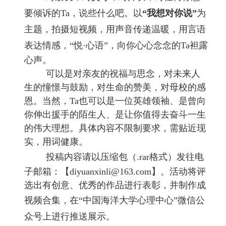
要倾诉的
Ta，说些什么吧。以
“我想对你说”
为
主题，拍摄短视频，用声音传递温暖，用言语
表达情感，
“悦·心语”，向你心心念念的
Ta袒露
心声。
可以是对亲友的祝福与思念，对未来人
生的憧憬与鼓励，对生命的赞美，对母校的感
恩。当然，
Ta也可以是一位英雄领袖、是曾向
你伸出援手的陌生人、是让你值得去奋斗一生
的伟大理想。具体内容不限制要求，需贴近现
实，用词健康。
投稿内容请
以压缩包（
.rar格式）
发往
电
子邮箱：
【
diyuanxinli@163.com
】。活动将评
选
出
有创意
、
优秀的作品进行表彰，
并
制作成
视频
合集
，在
“中国海洋大学心理中心”微信公
众号上进行推送展示。