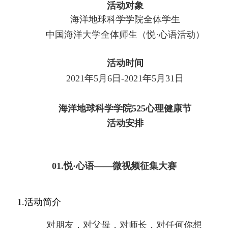
活动对象
海洋地球科学学院全体学生
中国海洋大学全体师生（悦
·心语活动）
活动时间
2
021
年
5
月
6
日
-
2021
年
5月3
1
日
海洋地球科学学院
5
25
心理健康节
活动安排
01.
悦
·心语——微视频征集大赛
1.活动
简介
对朋友，对父母，对师长，对任何你想