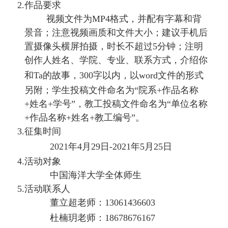
2.
作品要求
视频文件为
MP4
格式
，并配有字幕和背
景音
；注意视频画质和文件大小；建议手机后
置摄像头横屏拍摄，时长不超过
5分钟
；注明
创作人姓名、学院、专业、联系方式，
介绍你
和
Ta
的故事，
300
字以内，
以
word
文件的形式
另附；
学生投稿文件命名为
“院系
+作品名称
+姓名
+学号
”
，
教工投稿文件命名为
“单位名称
+作品名称+姓名+教工编号”
。
3.
征集时间
2021
年
4
月
29
日
-2
021
年
5月
25
日
4.
活动对象
中国海洋大学全体师生
5.
活动联系人
董立超老师：
13061436603
杜楠玥老师：
1
8678676167