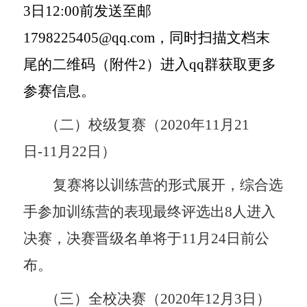
3
日
12:00
前发送至邮
1798225405@qq.com
，同时扫描文档末
尾的二维码（附件
2
）进入
qq
群获取更多
参赛信息。
（二）校级复赛（
2020
年
11
月
21
日
-11
月
22
日）
复赛将以训练营的形式展开，综合选
手参加训练营的表现最终评选出
8
人进入
决赛，决赛晋级名单将于
11
月
24
日前公
布。
（三）全校决赛（
2020
年
12
月
3
日）