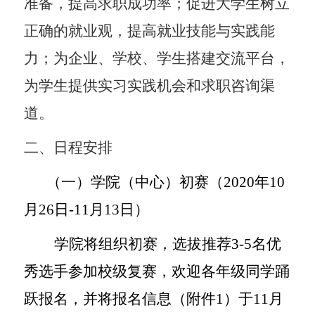
准备，提高求职成功率；促进大学生树立
正确的就业观，提高就业技能与实践能
力；为企业、学校、学生搭建交流平台，
为学生提供实习实践机会和求职咨询渠
道。
二、日程安排
（一）学院（中心）初赛（
2020
年
10
月
26
日
-11
月
13
日）
学院将组织初赛，选拔推荐
3-5
名优
秀选手参加校级复赛，
欢迎各年级同学踊
跃报名，并将报名信息（附件
1
）于
11
月