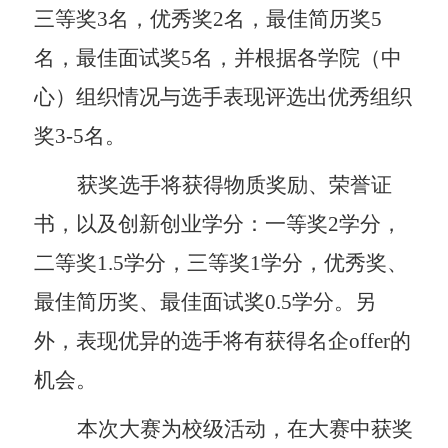
三等奖
3
名，优秀奖
2
名，最佳简历奖
5
名，最佳面试奖
5
名，并根据各学院（中
心）组织情况与选手表现评选出优秀组织
奖
3-5
名。
获奖选手将获得物质奖励、荣誉证
书，以及创新创业学分：一等奖
2
学分，
二等奖
1.5
学分，三等奖
1
学分，优秀奖、
最佳简历奖、最佳面试奖
0.5
学分。另
外，表现优异的选手将有获得名企
offer
的
机会。
本次大赛为校级活动，在大赛中获奖