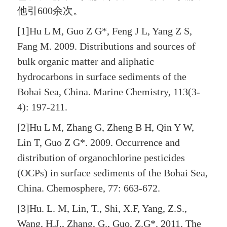
他引600余次。
[1]Hu L M, Guo Z G*, Feng J L, Yang Z S,
Fang M. 2009. Distributions and sources of
bulk organic matter and aliphatic
hydrocarbons in surface sediments of the
Bohai Sea, China. Marine Chemistry, 113(3-
4): 197-211.
[2]Hu L M, Zhang G, Zheng B H, Qin Y W,
Lin T, Guo Z G*. 2009. Occurrence and
distribution of organochlorine pesticides
(OCPs) in surface sediments of the Bohai Sea,
China. Chemosphere, 77: 663-672.
[3]Hu. L. M, Lin, T., Shi, X.F, Yang, Z.S.,
Wang, H.J., Zhang, G., Guo, Z.G*. 2011. The