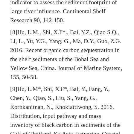
indicator to assess the sediment footprint of
large river influence. Continental Shelf
Research 90, 142-150.
[8]Hu, L.M., Shi, X.F*., Bai, Y.Z., Qiao S.Q.,
Li, L., Yu, Y.G., Yang, G., Ma, D.Y., Guo, Z.G.
2016. Recent organic carbon sequestration in
the shelf sediments of the Bohai Sea and
Yellow Sea, China. Journal of Marine System,
155, 50-58.
[9]Hu, L.M*, Shi, X.F*, Bai, Y., Fang, Y.,
Chen, Y., Qiao, S., Liu, S., Yang, G.,
Kornkanitnan, N., Khokiattiwong, S. 2016.
Distribution, input pathway and mass
inventory of black carbon in sediments of the
Gulf of Thailand, SE Asia. Estuarine, Coastal