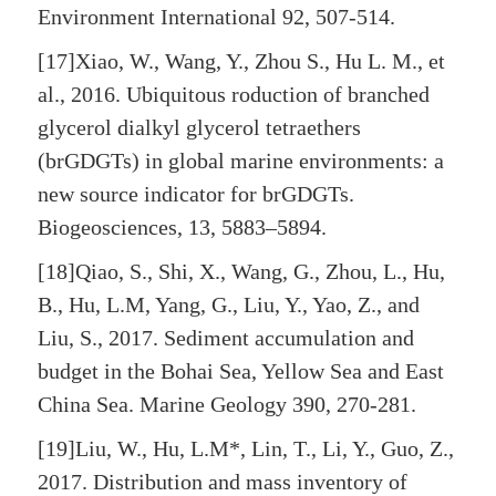
Environment International 92, 507-514.
[17]Xiao, W., Wang, Y., Zhou S., Hu L. M., et
al., 2016. Ubiquitous roduction of branched
glycerol dialkyl glycerol tetraethers
(brGDGTs) in global marine environments: a
new source indicator for brGDGTs.
Biogeosciences, 13, 5883–5894.
[18]Qiao, S., Shi, X., Wang, G., Zhou, L., Hu,
B., Hu, L.M, Yang, G., Liu, Y., Yao, Z., and
Liu, S., 2017. Sediment accumulation and
budget in the Bohai Sea, Yellow Sea and East
China Sea. Marine Geology 390, 270-281.
[19]Liu, W., Hu, L.M*, Lin, T., Li, Y., Guo, Z.,
2017. Distribution and mass inventory of