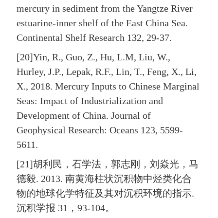
mercury in sediment from the Yangtze River
estuarine-inner shelf of the East China Sea.
Continental Shelf Research 132, 29-37.
[20]Yin, R., Guo, Z., Hu, L.M, Liu, W.,
Hurley, J.P., Lepak, R.F., Lin, T., Feng, X., Li,
X., 2018. Mercury Inputs to Chinese Marginal
Seas: Impact of Industrialization and
Development of China. Journal of
Geophysical Research: Oceans 123, 5599-
5611.
[21]胡利民，石学法，郭志刚，刘焱光，马
德毅. 2013. 南黄海柱状沉积物中烃类化合
物的地球化学特征及其对沉积环境的指示.
沉积学报 31，93-104。