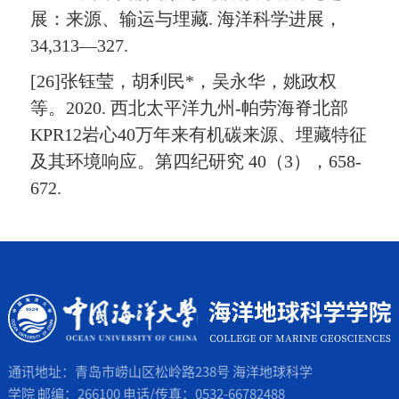
展：来源、输运与埋藏. 海洋科学进展，
34,313—327.
[26]张钰莹，胡利民*，吴永华，姚政权
等。2020. 西北太平洋九州-帕劳海脊北部
KPR12岩心40万年来有机碳来源、埋藏特征
及其环境响应。第四纪研究 40（3），658-
672.
通讯地址：青岛市崂山区松岭路238号 海洋地球科学
学院 邮编：266100 电话/传真：0532-66782488