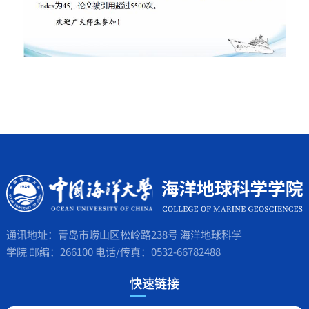
通讯地址：青岛市崂山区松岭路238号 海洋地球科学
学院 邮编：266100 电话/传真：0532-66782488
快速链接