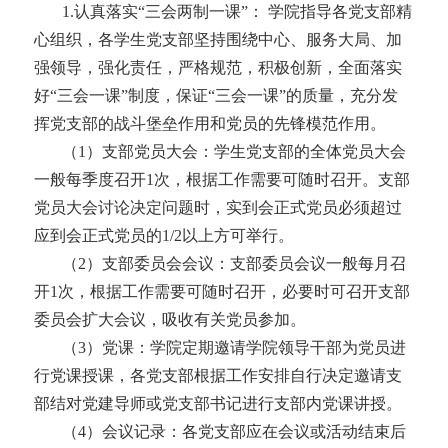
1
.
认真落实
“三会两制一课”：
学院指导各党支部精
心组织，
各
学生
党支部坚持围绕中心、服务大局、加
强领导，强化责任，严格规范，积极创新，全面落实
好
“三会一课”制度，保证“三会一课”的质量，充分发
挥党支部的战斗堡垒作用和党员的先锋模范作用。
（
1）支部党员大会：
学生
党支部
的
全体党员大会
一般每季度召开
1次，根据工作需要可随时召开。支部
党员大会讨论决定问题时，实到会正式党员必须超过
应到会正式党员的1/2以上方可举行。
（
2）支部委员会会议：支部委员会议一般每月召
开1次，根据工作需要可随时召开，必要时可召开支部
委员会扩大会议，吸收有关党员参加。
（
3
）党课：
学院定期邀请学院领导干部为党员进
行党课授课
，各党支部根据工作安排自行决定
邀请支
部结对党建导师或
党支部书记进行支部内党课讲授。
（
4）会议记录：各党支部应在会议或活动结束后