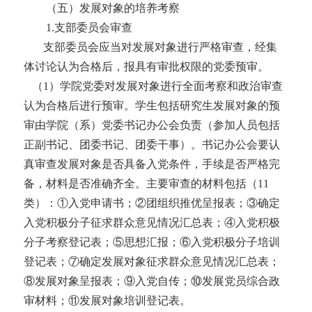
（五）发展对象的培养考察
1
.
支部委员会审查
支部委员会应当对发展对象进行严格审查，经集
体讨论认为合格后，报具有审批权限的党委预审。
（
1）学院党委对发展对象进行全面考察和政治审查
认为合格后进行预审。学生包括研究生发展对象的预
审由学院（系）党委书记办公会负责（参加人员包括
正副书记、团委书记、团委干事）。书记办公会要认
真审查发展对象是否具备入党条件，手续是否严格完
备，材料是否准确齐全。主要审查的材料包括（11
类）：①入党申请书；②团组织推优呈报表；③确定
入党积极分子征求群众意见情况汇总表；④入党积极
分子考察登记表；⑤思想汇报；⑥入党积极分子培训
登记表；⑦确定发展对象征求群众意见情况汇总表；
⑧发展对象呈报表；⑨入党自传；⑩
发展党员综合政
审材料；
⑪
发展对象培训登记表。