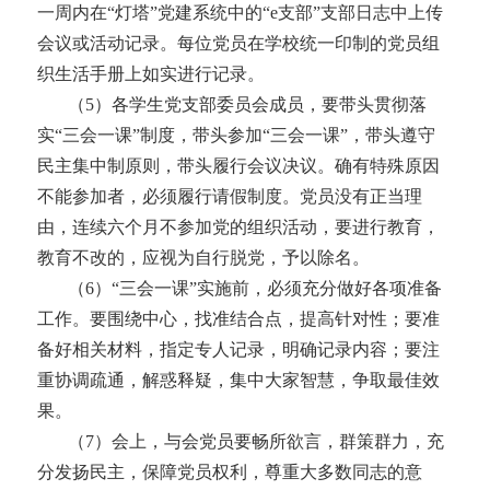
一周内在“灯塔”党建系统中的“
e支部”支部日志中上传
会议或活动记录。每位党员在学校统一印制的党员组
织生活手册上如实进行记录。
（
5）各学生
党支部委员会成员，要带头贯彻落
实
“三会一课”制度，带头参加“三会一课”，带头遵守
民主集中制原则，带头履行会议决议。确有特殊原因
不能参加者，必须履行请假制度。党员没有正当理
由，连续六个月不参加党的组织活动，要进行教育，
教育不改的，应视为自行脱党，予以除名。
（
6）
“三会一课”实施前，必须充分做好各项准备
工作。要围绕中心，找准结合点，提高针对性；要准
备好相关材料，指定专人记录，明确记录内容；要注
重协调疏通，解惑释疑，集中大家智慧，争取最佳效
果。
（
7）
会上，与会党员要畅所欲言，群策群力，充
分发扬民主，保障党员权利，尊重大多数同志的意