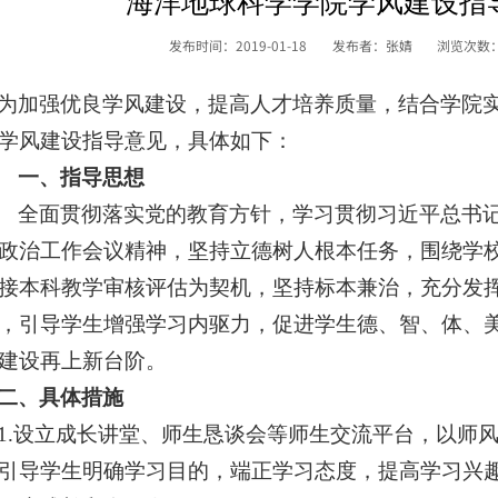
海洋地球科学学院学风建设指
发布时间：2019-01-18
发布者：张婧
浏览次数
为加强优良学风
建设
，提高人才培养质量，
结合学院
学风
建设
指导意见
，具体
如下：
一、指导思想
全面贯彻落实党的教育方针，学习贯彻习近平总书
政治工作会议精神，坚持立德树人根本任务，围绕学
接本科教学审核评估为契机，坚持标本兼治，充分发
，
引导学生增强学习内驱力，促进学生德、智、体、
建设再上新台阶
。
二、具体措施
1.
设立成长讲堂、师生恳谈会
等师生交流平台
，
以师
引导学生明确学习目的，端正学习态度，提高学习兴