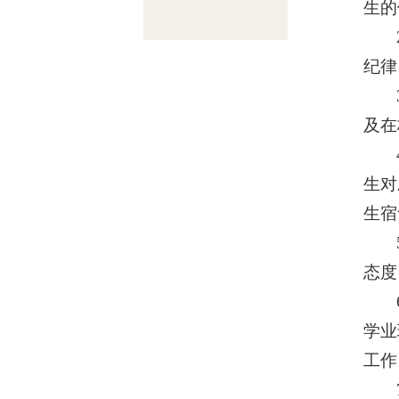
生的
纪律
及在
生对
生宿
态度
学业
工作