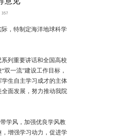
导意见
：
357
实际，特
制定
海洋地球科学
记系列重要讲话和全国高校
校
“双一流”建设工作目标，
挥学生自主学习成才的主体
美全面发展，
努力推动我
院
风带学风，
加强优良学风教
趣，增强学习动力，促进学