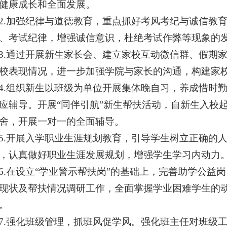
健康成长和全面发展。
2.
加强纪律与道德教育，重点抓好考风考纪与诚信教
、考试纪律，增强诚信意识，杜绝考试作弊等现象的
3
.通过开展新生家长会、建立家校互动微信群、假期
校表现情况，进一步加强学院与家长的沟通，构建家
4.
组织新生
以班级为单位开展
集体晚自习，
养成惜时
应辅导。
开展
“
同伴引航
”新生帮扶活动，
自新生入校
舍，开展一对一
的全面
辅导。
5.
开展入学职业生涯规划教育，引导学生树立正确的
，认真做好职业生涯发展规划，增强学生学习内动力
6.
在设立
“学业警示帮扶岗”的基础上
，
完善助学公益岗
现状及帮扶情况调研工作，全面掌握学业困难学生的
。
7.
强化班级管理，抓班风促学风。强化班主任对班级