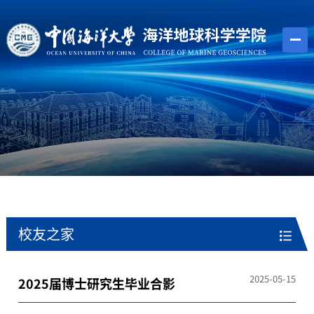
校友之家
2025-05-15
2025届博士研究生毕业合影