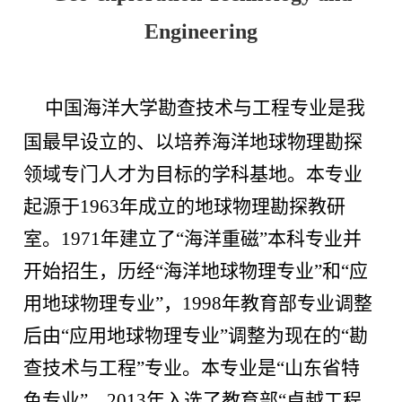
Engineering
中国海洋大学勘查技术与工程专业是我
国最早设立的、以培养海洋地球物理勘探
领域专门人才为目标的学科基地。本专业
起源于
1963
年成立的地球物理勘探教研
室。
1971
年建立了
“
海洋重磁
”
本科专业并
开始招生，历经
“
海洋地球物理专业
”
和
“
应
用地球物理专业
”
，
1998
年教育部专业调整
后由
“
应用地球物理专业
”
调整为现在的
“
勘
查技术与工程
”
专业。本专业是
“
山东省特
色专业
”
，
2013
年入选了教育部
“
卓越工程