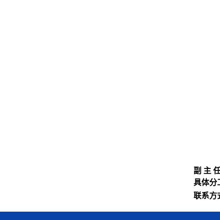
副 主 
具体分
联系