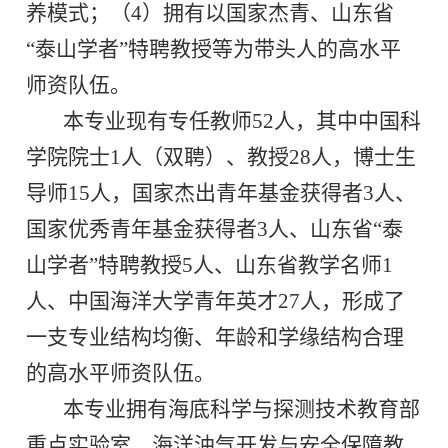
养模式；（
4
）拥有以国家杰青、山东省
“
泰山学者
”
特聘教授等为带头人的高水平
师资队伍。
本专业现有专任教师
52
人，其中中国科
学院院士
1
人（双聘）、教授
28
人，博士生
导师
15
人，国家杰出青年基金获得者
3
人、
国家优秀青年基金获得者
3
人、山东省
“
泰
山学者
”
特聘教授
5
人、山东省教学名师
1
人、中国海洋大学青年英才
27
人，形成了
一支专业结构均衡、年龄和学缘结构合理
的高水平师资队伍。
本专业拥有海底科学与探测技术教育部
重点实验室、海洋油气开发与安全保障教