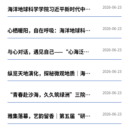
2026-06-23
海洋地球科学学院习近平新时代中国
特色社会主义思想学习研究会开展
《温家宝地质笔记》专题读书研讨活
2026-06-23
心栖暖阳，自在呼吸：海洋地球科学
动
学院首届“心呼吸”心理赋能海报制
作大赛落幕
2026-06-23
与心对话，遇见自己——“心海泛
舟”第161期OH卡牌心理探索活动举
行
2026-06-23
纵览天地演化，探秘微观地质｜海洋
地球科学学院“地心引力”志愿服务
队助力“地球的故事”科普研学活动
2026-06-23
“青春赴沙海，久久筑绿洲”三院联
合时政论坛举办
2026-06-23
雅集落幕，艺韵留香｜第五届“研途
遇见你”研究生艺术节美育体验区圆