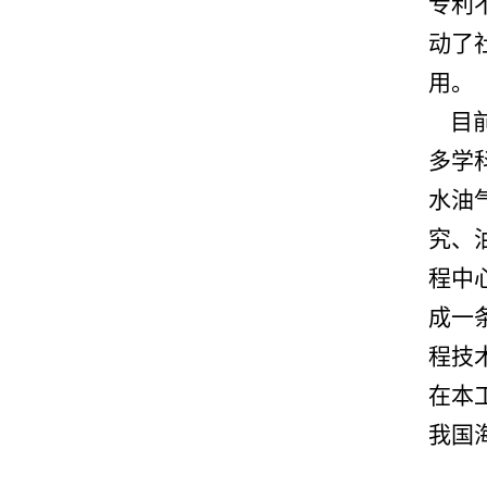
专利
动了
用。
目前
多学
水油
究、
程中
成一
程技
在本
我国