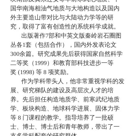
国华南海相油气地质与大地构造以及国内
外主要造山带对比与大陆动力学等的研
究，取得了富有创造性的系统科学成就。
出版著作
7
部和中英文版秦岭岩石圈图
丛各
1
套（包括合作），国内外发表论文
300
余篇。研究成果先后获得国家自然科学
二等奖（
1999
）和教育部科技进步一等
奖
(1998)
等
8
项奖励。
作为学科带头人，他非常重视学科的发
展、研究梯队的建设及高层次人才的培
养。先后担任构造地质学、前寒武纪地质
学、板块构造、地球科学进展、固体力学
等
8
门课程的教学。指导培养了一批硕
士、博士、博士后和青年教师，带出了一
支多学科配套的研究群体。