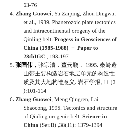
63-76
4.
Zhang Guowei
, Yu Zaiping, Zhou Dingwu,
et al., 1989. Phanerozoic plate tectonics
and Intracontinental orogeny of the
Qinling belt.
Progess in Geosciences of
China (1985-1988)
－
Paper to
28thIGC
, 193-197
5.
张国伟
，张宗清，
董云鹏
，
1995.
秦岭造
山带主要构造岩石地层单元的构造性
质及其大地构造意义
.
岩石学报
, 11 (2
):101-114
6
. Zhang Guowei
, Meng Qingren, Lai
Shaocong, 1995. Tectonics and structure
of Qinling orogenic belt.
Science in
China
(Ser.B)
,38(11): 1379-1394