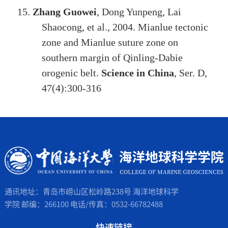
15.
Zhang Guowei
, Dong Yunpeng, Lai
Shaocong, et al., 2004. Mianlue tectonic
zone and Mianlue suture zone on
southern margin of Qinling-Dabie
orogenic belt.
Science in China
, Ser. D,
47(4):300-316
通讯地址：青岛市崂山区松岭路238号 海洋地球科学
学院 邮编：266100 电话/传真：0532-66782488
快速链接