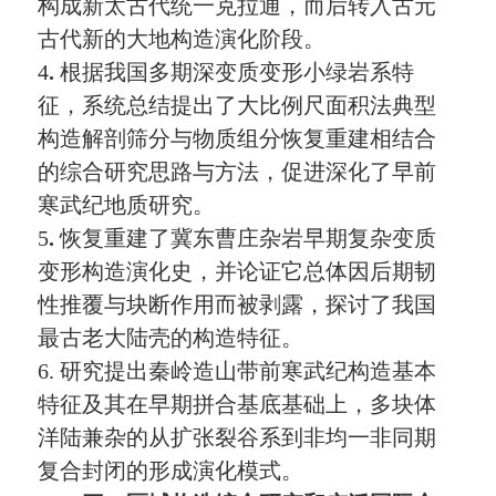
构成新太古代统
一克
拉通，而后转入古元
古代新的大地构造演化阶段。
4
.
根据我国多期深变质变形小绿岩系特
征，系统总结提出了大比例尺面积法典型
构造解剖筛分与物质组分恢复重建相结合
的综合研究思路与方法，促进深化了早前
寒武纪地质研究。
5
.
恢复重建了冀东曹庄杂岩早期复杂变质
变形构造演化史，并论证它总体因后期韧
性推覆与块断作用而被剥露，探讨了我国
最古老大陆壳的构造特征。
6.
研究提出秦岭造山带前寒武纪构造基本
特征及其在早期拼合基底基础上，多块体
洋陆兼杂的从扩张裂谷系到非均一非同期
复合封闭的形成演化模式。