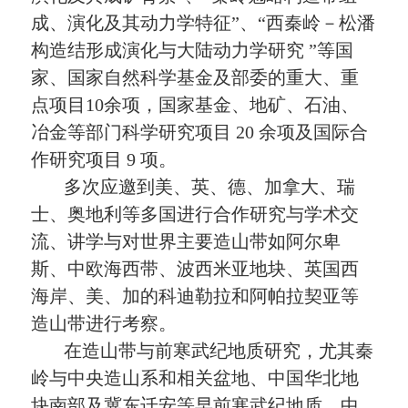
成、演化及其动力学特征
”
、
“
西秦岭－松潘
构造结
形成演化与大陆动力学研究
”
等
国
家、国家自然科学基金及部委的重大、重
点项目
10
余
项，国家基金
、地矿、石油、
冶金等部门科学研究项目
20
余项及国际合
作研究项目
9
项。
多次应邀到美、英、德、加拿大、瑞
士、奥地利等多国进行合作研究与学术交
流、讲学与对世界主要造山带如
阿尔卑
斯、中欧海西带、波西米亚地块、英国西
海岸、美、加的科迪勒拉和阿帕拉契亚等
造山带
进行考察。
在造山带与前寒武纪地质研究，尤其秦
岭与中央造山系和相关盆地、中国华北地
块南部及冀东迁安等早前寒武纪地质、中