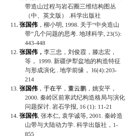
带造山过程与岩石圈三维结构图丛
（中、英文版）
.
科学出版社
11
.
张国伟
，柳小明
, 1998.
关于
“
中央造山
带
”
几个问题的思考
.
地球科学
, 23(5):
443-448
12.
张国伟
，
李三忠，刘俊霞，滕志宏，
等，
1999.
新疆伊犁盆地的构造特征
与形成演化
.
地学前缘
，
l6(4):203-
214
13.
张国伟
，
于在平
，
董云鹏
，姚安平，
2000.
秦岭区前寒武纪构造格局与演化
问题探讨
.
岩石学报
, 16 (1): 11-21
14.
张国伟
,
张本仁
,
袁学诚等
, 2001.
秦岭造
山带与大陆动力学
.
科学出版社
，
1-
855