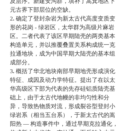
及层序。新建安沟群，填补了嵩箕地区下
元古界下部层位的空缺。
2
.
确定了登封杂岩为新太古代高度变质变
形的花岗
-
绿岩区，太华群为高级片麻岩
区。二者代表了该区早期陆壳的两类基本
构造单元，并以推覆叠置关系构成统
一克
拉通地块，成为中国早期大陆壳的基本组
成部分。
3
.
概括了华北地块南部早期地壳形成演化
特征、成因及动力学特征。提出了在以太
华高级区下部为代表的先存硅铝质陆壳基
础上，由于太古代地幔的非均匀性和分
异，导致热物质对流，形成裂谷型登封小
绿岩系（相当五台系），于新太古代的嵩
阳热
—
构造事件中，通过早期克拉通化，