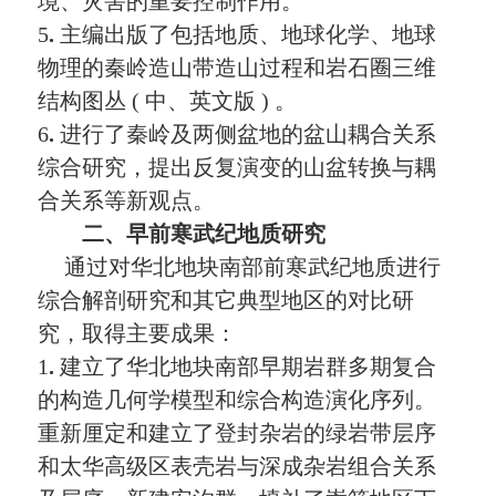
境、灾害的重要控制作用。
5
.
主编出版了包括地质、地球化学、地球
物理的秦岭造山带造山过程和岩石圈三维
结构图丛
(
中、英文版
)
。
6
.
进行了秦岭及两侧盆地的盆山耦合关系
综合研究，提出
反复演变的山盆转换与耦
合关系等新观点。
二、早前寒武纪地质研究
通过对华北地块南部前寒武纪地质进行
综合解
剖
研究和其它典型地区的对比研
究，取得主要成果：
1
.
建立了华北地块南部早期岩群多期复合
的构造几何学模型和综合构造演化序列。
重新厘定和建立了登封杂岩的绿岩带层序
和太华高级区表壳岩与深成杂岩组合关系