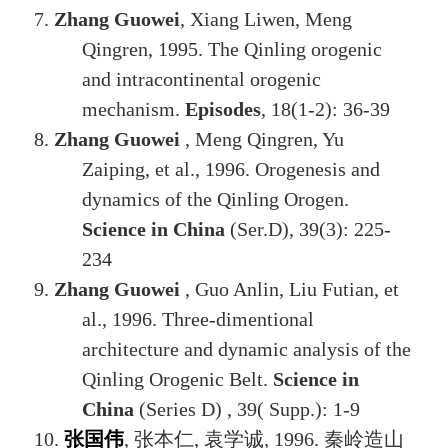
7.
Zhang Guowei
, Xiang Liwen, Meng
Qingren, 1995. The Qinling orogenic
and intracontinental orogenic
mechanism.
Episodes
, 18(1-2): 36-39
8.
Zhang Guowei
, Meng Qingren, Yu
Zaiping, et al., 1996. Orogenesis and
dynamics of the Qinling Orogen.
Science in China
(Ser.D)
, 39(3): 225-
234
9.
Zhang Guowei
, Guo Anlin, Liu Futian, et
al., 1996. Three-dimentional
architecture and dynamic analysis of the
Qinling Orogenic Belt.
Science in
China
(Series D)
, 39( Supp.): 1-9
10.
张国伟
,
张本仁
,
袁学诚
, 1996.
秦岭造山