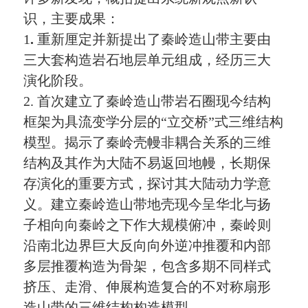
识，主要成果：
1
.
重新厘定并新提出了秦岭造山带主要由
三大套构造岩石地层单元组成，经历三大
演化阶段。
2.
首次建立了秦岭造山带岩石圈现今结构
框架为具流变学分层的
“
立交桥
”
式三维结构
模型。揭示了秦岭壳幔非耦合关系的三维
结构及其作为大陆不易返回地幔，长期保
存演化的重要方式，探讨其大陆动力学意
义。建立秦岭造山带地壳现今呈华北与扬
子相向向秦岭之下作大规模俯冲，秦岭则
沿南北边界巨大反向向外逆冲推覆和内部
多层推覆构造为骨架，包含多期不同样式
挤压、走滑、伸展构造复合的不对称扇形
造山带的三维结构构造模型。