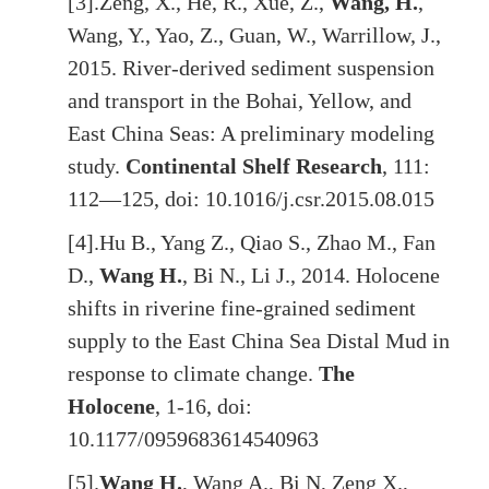
[3].
Zeng, X., He, R., Xue, Z.,
Wang, H.
,
Wang, Y., Yao, Z., Guan, W., Warrillow, J.,
2015. River-derived sediment suspension
and transport in the Bohai, Yellow, and
East China Seas: A preliminary modeling
study.
Continental Shelf Research
, 111:
112—125, doi: 10.1016/j.csr.2015.08.015
[4].
Hu B., Yang Z., Qiao S., Zhao M., Fan
D.,
Wang H.
, Bi N., Li J., 2014. Holocene
shifts in riverine fine-grained sediment
supply to the East China Sea Distal Mud in
response to climate change.
The
Holocene
, 1-16, doi:
10.1177/0959683614540963
[5].
Wang H.
, Wang A., Bi N, Zeng X.,