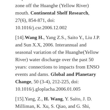
zone off the Huanghe (Yellow River)
mouth.
Continental Shelf Research
,
27(6), 854-871, doi:
10.1016/j.csr.2006.12.002
[14].
Wang H.
, Yang Z.S., Saito Y., Liu J.P.
and Sun X.X, 2006. Interannual and
seasonal variation of the Huanghe
(Yellow
River) water discharge over the past 50
years: connections to impacts from ENSO
events and dams.
Global and Planetary
Change
, 50 (3-4), 212-225, doi:
10.1016/j.gloplacha.2006.01.005
[15].
Yang, Z.,
H. Wang
, Y. Saito, J. D.
Milliman, K. Xu, S. Qiao, and G. Shi,