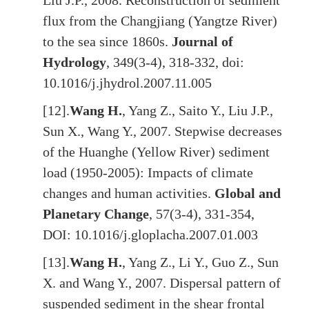
Liu J.P., 2008. Reconstruction of sediment
flux from the Changjiang (Yangtze River)
to the sea since 1860s.
Journal of
Hydrology
, 349(3-4), 318-332, doi:
10.1016/j.jhydrol.2007.11.005
[12].
Wang H.
, Yang Z., Saito Y., Liu J.P.,
Sun X., Wang Y., 2007. Stepwise decreases
of the Huanghe (Yellow River) sediment
load (1950-2005): Impacts of climate
changes and human activities.
Global and
Planetary Change
, 57(3-4), 331-354,
DOI: 10.1016/j.gloplacha.2007.01.003
[13].
Wang H.
, Yang Z., Li Y., Guo Z., Sun
X. and Wang Y., 2007. Dispersal pattern of
suspended sediment in the shear frontal