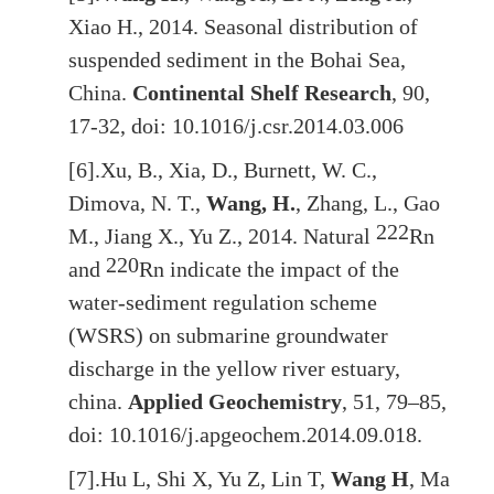
Xiao H., 2014. Seasonal distribution of
suspended sediment in the Bohai Sea,
China.
Continental Shelf Research
, 90,
17-32, doi: 10.1016/j.csr.2014.03.006
[6].
Xu, B., Xia, D., Burnett, W. C.,
Dimova, N. T.,
Wang, H.
, Zhang, L., Gao
222
M., Jiang X., Yu Z., 2014. Natural
Rn
220
and
Rn indicate the impact of the
water-sediment regulation scheme
(WSRS) on submarine groundwater
discharge in the yellow river estuary,
china.
Applied Geochemistry
, 51, 79–85,
doi: 10.1016/j.apgeochem.2014.09.018.
[7].
Hu L, Shi X, Yu Z, Lin T,
Wang H
, Ma