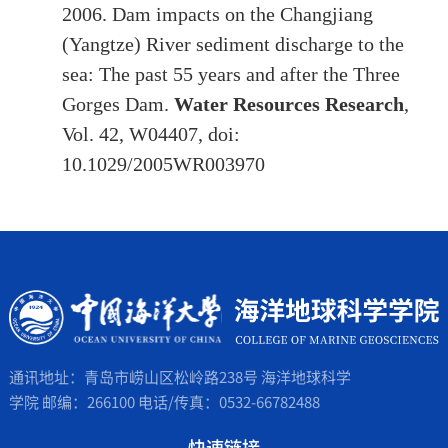
2006. Dam impacts on the Changjiang
(Yangtze) River sediment discharge to the
sea: The past 55 years and after the Three
Gorges Dam.
Water Resources Research
,
Vol. 42, W04407, doi:
10.1029/2005WR003970
通讯地址：青岛市崂山区松岭路238号 海洋地球科学
学院 邮编：266100 电话/传真：0532-66782488
快速链接