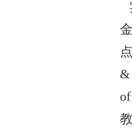
点
&
o