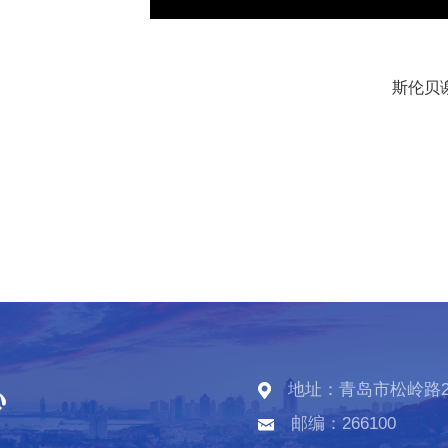
斯伦贝谢
地址：青岛市松岭路2
邮编：266100