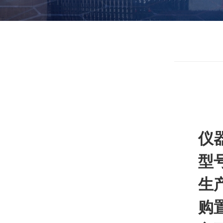
仪
型
生
购